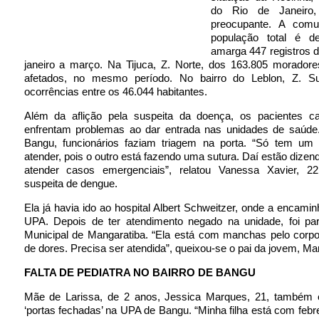
do Rio de Janeiro
preocupante. A comu
população total é d
amarga 447 registros 
janeiro a março. Na Tijuca, Z. Norte, dos 163.805 moradore
afetados, no mesmo período. No bairro do Leblon, Z. S
ocorrências entre os 46.044 habitantes.
Além da aflição pela suspeita da doença, os pacientes ca
enfrentam problemas ao dar entrada nas unidades de saúd
Bangu, funcionários faziam triagem na porta. “Só tem um
atender, pois o outro está fazendo uma sutura. Daí estão dizen
atender casos emergenciais”, relatou Vanessa Xavier, 
suspeita de dengue.
Ela já havia ido ao hospital Albert Schweitzer, onde a encami
UPA. Depois de ter atendimento negado na unidade, foi par
Municipal de Mangaratiba. “Ela está com manchas pelo corpo
de dores. Precisa ser atendida”, queixou-se o pai da jovem, Ma
FALTA DE PEDIATRA NO BAIRRO DE BANGU
Mãe de Larissa, de 2 anos, Jessica Marques, 21, também 
‘portas fechadas’ na UPA de Bangu. “Minha filha está com feb