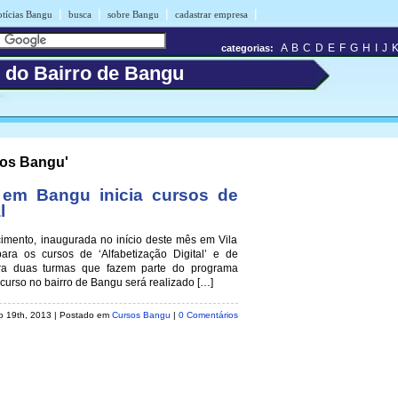
|
|
|
|
otícias Bangu
busca
sobre Bangu
cadastrar empresa
A
B
C
D
E
F
G
H
I
J
categorias:
s do Bairro de Bangu
sos Bangu'
em Bangu inicia cursos de
l
mento, inaugurada no início deste mês em Vila
ara os cursos de ‘Alfabetização Digital’ e de
ra duas turmas que fazem parte do programa
 curso no bairro de Bangu será realizado […]
ro 19th, 2013 | Postado em
Cursos Bangu
|
0 Comentários