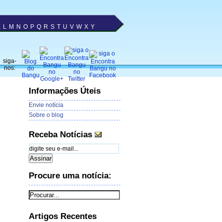
K
L
M
N
O
P
Q
R
S
T
U
V
W
X
Y
siga-
nos:
Informações Úteis
Envie notícia
Sobre o blog
Receba Notícias
Procure uma notícia:
Artigos Recentes