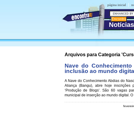
|
página inicial
n
Notícia
Arquivos para Categoria 'Cur
Nave do Conhecimento 
inclusão ao mundo digita
A Nave do Conhecimento Abdias do Nasci
Aliança (Bangu), abre hoje inscrições p
‘Produção de Blogs’. São 60 vagas pa
municipal de inserção ao mundo digital. O
feverei