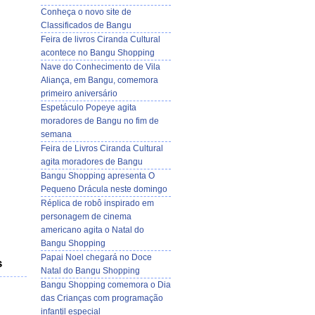
Conheça o novo site de
Classificados de Bangu
Feira de livros Ciranda Cultural
acontece no Bangu Shopping
Nave do Conhecimento de Vila
Aliança, em Bangu, comemora
primeiro aniversário
Espetáculo Popeye agita
moradores de Bangu no fim de
semana
Feira de Livros Ciranda Cultural
agita moradores de Bangu
Bangu Shopping apresenta O
Pequeno Drácula neste domingo
Réplica de robô inspirado em
personagem de cinema
americano agita o Natal do
Bangu Shopping
Papai Noel chegará no Doce
s
Natal do Bangu Shopping
Bangu Shopping comemora o Dia
das Crianças com programação
infantil especial