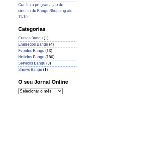
Confira a programação de
cinema do Bangu Shopping até
11/10
Categorias
Cursos Bangu
(1)
Empregos Bangu
(4)
Eventos Bangu
(13)
Notícias Bangu
(180)
Serviços Bangu
(3)
Shows Bangu
(1)
O seu Jornal Online