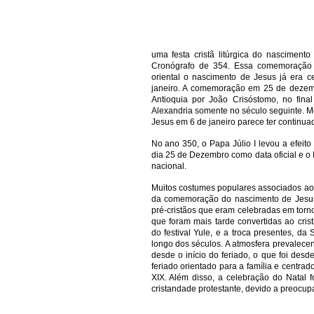
uma festa cristã litúrgica do nascimen
Cronógrafo de 354. Essa comemoração
oriental o nascimento de Jesus já era 
janeiro. A comemoração em 25 de dezembr
Antioquia por João Crisóstomo, no fin
Alexandria somente no século seguinte. M
Jesus em 6 de janeiro parece ter continua
No ano 350, o Papa Júlio I levou a efei
dia 25 de Dezembro como data oficial e o 
nacional.
Muitos costumes populares associados ao
da comemoração do nascimento de Jesus,
pré-cristãos que eram celebradas em torn
que foram mais tarde convertidas ao cris
do festival Yule, e a troca presentes, da
longo dos séculos. A atmosfera prevalec
desde o início do feriado, o que foi de
feriado orientado para a família e centra
XIX. Além disso, a celebração do Natal 
cristandade protestante, devido a preocupa