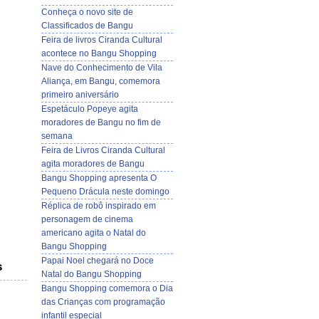
Conheça o novo site de
Classificados de Bangu
Feira de livros Ciranda Cultural
acontece no Bangu Shopping
Nave do Conhecimento de Vila
Aliança, em Bangu, comemora
primeiro aniversário
Espetáculo Popeye agita
moradores de Bangu no fim de
semana
Feira de Livros Ciranda Cultural
agita moradores de Bangu
Bangu Shopping apresenta O
Pequeno Drácula neste domingo
Réplica de robô inspirado em
personagem de cinema
americano agita o Natal do
Bangu Shopping
Papai Noel chegará no Doce
s
Natal do Bangu Shopping
Bangu Shopping comemora o Dia
das Crianças com programação
infantil especial