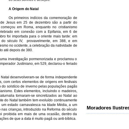
A Origem do Natal
Os primeiros indícios da comemoração de
to de Jesus em 25 de dezembro são a partir do
 começou em Roma, enquanto no cristianismo
celebrado em conexão com a Epifania, em 6 de
o foi importada para o oriente mais tarde: em
al do século IV, provavelmente, em 388, e em
esmo no ocidente, a celebração da natividade de
do até depois de 380.
to uma investigação pormenorizada e proclamou o
Imperador Justiniano, em 529, declarou-o feriado
 Natal desenvolveram-se de forma independente
 com certos elementos de origens em festivais
o do solstício de inverno pelas populações pagãs
tianismo. Estes elementos, incluindo o madeiros,
 Saturnalia tornaram-se sincretizados ao Natal ao
ente do Natal também tem evoluído continuamente
sde um estado carnavalesca na Idade Média, a um
Moradores Ilustre
do nas crianças, introduzido na Reforma do século
foi proibida em mais de uma ocasião, dentro da
ções de que a data é muito pagã ou anti-bíblica.