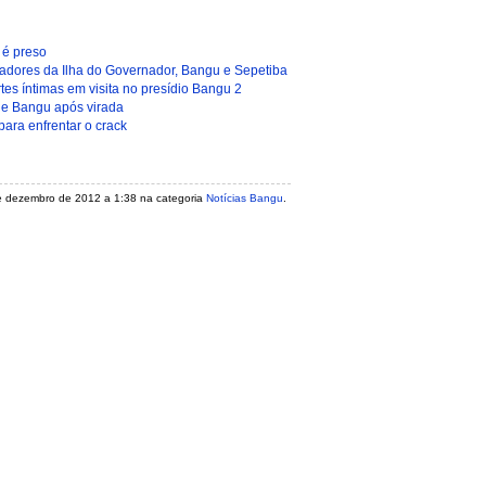
 preso ‎
moradores da Ilha do Governador, Bangu e Sepetiba
es íntimas em visita no presídio Bangu 2
 de Bangu após virada
ara enfrentar o crack
 de dezembro de 2012 a 1:38 na categoria
Notícias Bangu
.