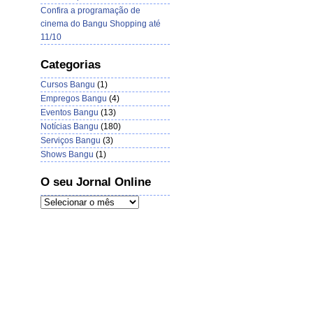
Confira a programação de
cinema do Bangu Shopping até
11/10
Categorias
Cursos Bangu
(1)
Empregos Bangu
(4)
Eventos Bangu
(13)
Notícias Bangu
(180)
Serviços Bangu
(3)
Shows Bangu
(1)
O seu Jornal Online