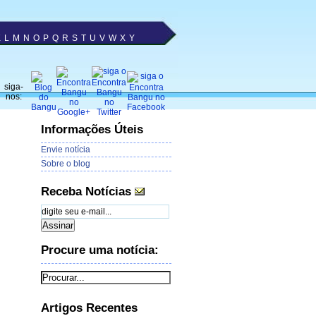
K
L
M
N
O
P
Q
R
S
T
U
V
W
X
Y
siga-
nos:
Informações Úteis
Envie notícia
Sobre o blog
Receba Notícias
Procure uma notícia:
Artigos Recentes