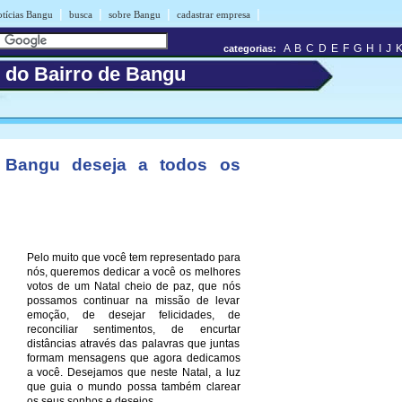
|
|
|
|
otícias Bangu
busca
sobre Bangu
cadastrar empresa
A
B
C
D
E
F
G
H
I
J
categorias:
s do Bairro de Bangu
 Bangu deseja a todos os
Pelo muito que você tem representado para
nós, queremos dedicar a você os melhores
votos de um Natal cheio de paz, que nós
possamos continuar na missão de levar
emoção, de desejar felicidades, de
reconciliar sentimentos, de encurtar
distâncias através das palavras que juntas
formam mensagens que agora dedicamos
a você. Desejamos que neste Natal, a luz
que guia o mundo possa também clarear
os seus sonhos e desejos.