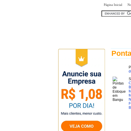
|
Página Inicial
No
encontr
Pont
P
d
S
C
B
M
M
N
F
B