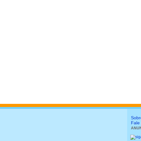
Sobr
Fale
ANUN