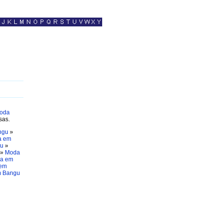
oda
sas.
ngu
»
a em
gu
»
»
Moda
va em
 em
m Bangu