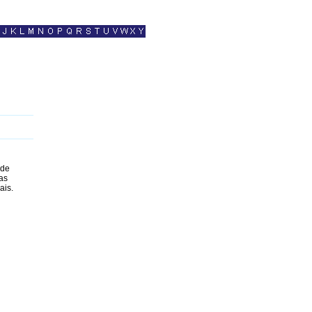
 de
as
ais.