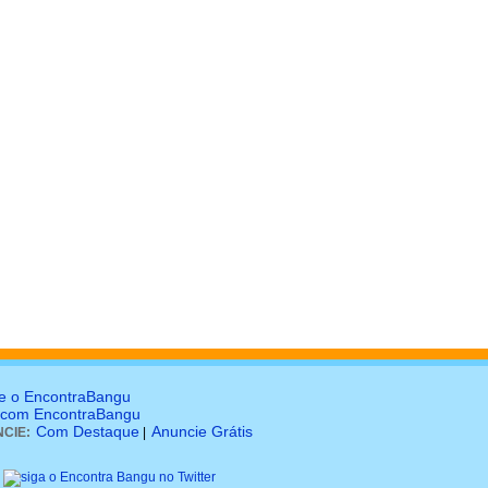
e o EncontraBangu
 com EncontraBangu
Com Destaque
Anuncie Grátis
CIE:
|