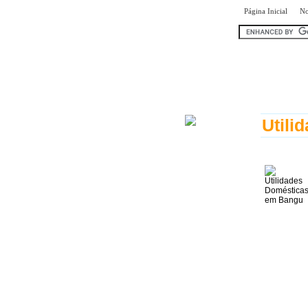
|
Página Inicial
No
encontr
Utili