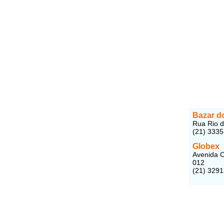
Bazar d
Rua Rio d
(21) 333
Globex
Avenida C
012
(21) 329