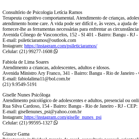
Consultório de Psicologia Letícia Ramos
Terapeuta cognitivo comportamental. Atendimento de crianças, adolesce
atendimento home care. A vida pode ser difícil e, às vezes, a ajuda 
fornecer-lhe as ferramentas necessárias para enfrentar as circunstânci
Avenida Cônego de Vasconcelos, 152 - Sl 401 - Bairro: Bangu - RJ 
E-mail: psileticiaramos@outlook.com
Instagram:
https://instagram.com/psileticiaramos/
Celular: (21) 99277-1608
Fabiola de Lima Soares
Atendimento a criancas, adolescentes, adultos e idosos.
Avenida Ministro Ary Franco, 341 - Bairro: Bangu - Rio de Janeiro 
E-mail: fabiolalima11@bol.com.br
(21) 9.9549-5191
Giselle Nunes Psicóloga
Atendimento psicológico de adolescentes e adultos, presencial ou onli
Rua Silva Cardoso, 154 - Bairro: Bangu - Rio de Janeiro - RJ - CEP
E-mail: gisellenunes_psi@yahoo.com.br
Instagram:
https://instagram.com/giselle_nunes_psi
Celular: (21) 99595-1327
Glauce Gama