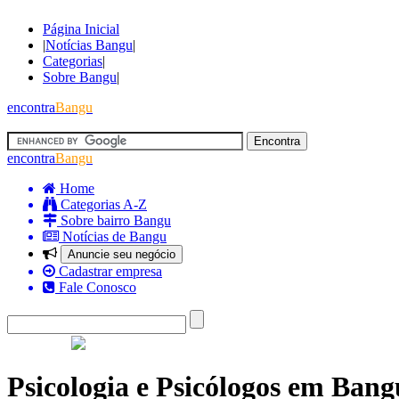
Página Inicial
|
Notícias Bangu
|
Categorias
|
Sobre Bangu
|
encontra
Bangu
encontra
Bangu
Home
Categorias A-Z
Sobre bairro Bangu
Notícias de Bangu
Anuncie seu negócio
Cadastrar empresa
Fale Conosco
Psicologia e Psicólogos em Bang