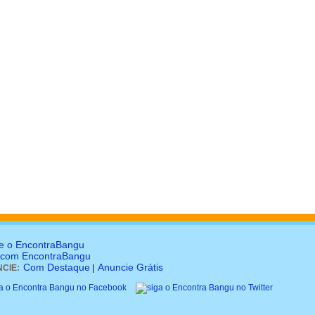
e o EncontraBangu
 com EncontraBangu
Com Destaque
Anuncie Grátis
CIE:
|