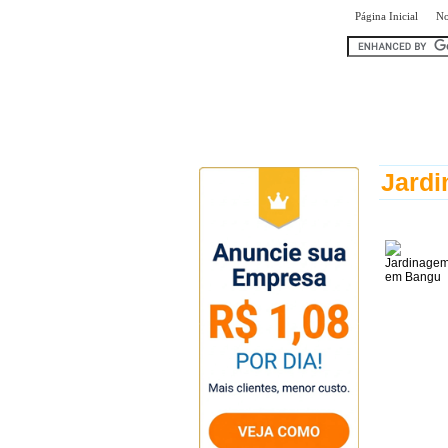
|
Página Inicial
No
encontr
Jard