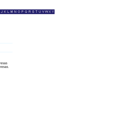
resas
resas.