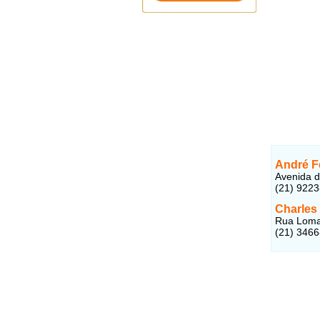
André F
Avenida d
(21) 922
Charles
Rua Lomas
(21) 346