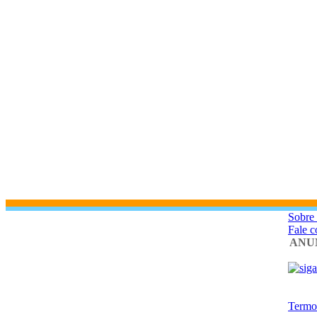
Sobre
Fale 
ANU
Termo